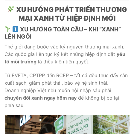
XU HƯỚNG PHÁT TRIỂN THƯƠNG
MẠI XANH TỪ HIỆP ĐỊNH MỚI
XU HƯỚNG TOÀN CẦU – KHI “XANH”
LÊN NGÔI
Thế giới đang bước vào kỷ nguyên thương mại xanh.
Các quốc gia liên tục ký kết những hiệp định đặt
yếu
tố môi trường
là điều kiện tiên quyết.
Từ EVFTA, CPTPP đến RCEP – tất cả đều thúc đẩy sản
xuất sạch, giảm phát thải, bảo vệ hệ sinh thái.
Doanh nghiệp Việt nếu muốn hội nhập sâu phải
chuyển đổi xanh ngay hôm nay
để không bị bỏ lại
phía sau.