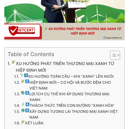
Table of Contents
XU HƯỚNG PHÁT TRIỂN THƯƠNG MẠI XANH TỪ
HIỆP ĐỊNH MỚI
XU HƯỚNG TOÀN CẦU – KHI “XANH” LÊN NGÔI
HIỆP ĐỊNH MỚI – CƠ HỘI VÀ BƯỚC ĐỆM CHO
VIỆT NAM
LỢI ÍCH CỤ THỂ KHI ÁP DỤNG THƯƠNG MẠI
XANH
THÁCH THỨC TRÊN CON ĐƯỜNG “XANH HÓA”
XÂY DỰNG TƯƠNG LAI THƯƠNG MẠI XANH VIỆT
NAM
KẾT LUẬN