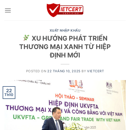
Skip
to
content
XUẤT NHẬP KHẨU
XU HƯỚNG PHÁT TRIỂN
THƯƠNG MẠI XANH TỪ HIỆP
ĐỊNH MỚI
POSTED ON
22 THÁNG 10, 2025
BY
VIETCERT
22
Th10