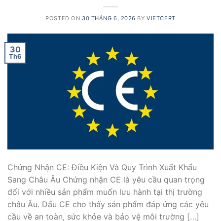
POSTED ON
30 THÁNG 6, 2026
BY
VIETCERT
30
Th6
Chứng Nhận CE: Điều Kiện Và Quy Trình Xuất Khẩu
Sang Châu Âu Chứng nhận CE là yêu cầu quan trọng
đối với nhiều sản phẩm muốn lưu hành tại thị trường
châu Âu. Dấu CE cho thấy sản phẩm đáp ứng các yêu
cầu về an toàn, sức khỏe và bảo vệ môi trường […]