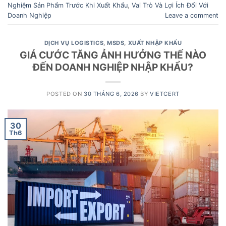
Nghiệm Sản Phẩm Trước Khi Xuất Khẩu
,
Vai Trò Và Lợi Ích Đối Với
Doanh Nghiệp
Leave a comment
DỊCH VỤ LOGISTICS
,
MSDS
,
XUẤT NHẬP KHẨU
GIÁ CƯỚC TĂNG ẢNH HƯỞNG THẾ NÀO
ĐẾN DOANH NGHIỆP NHẬP KHẨU?
POSTED ON
30 THÁNG 6, 2026
BY
VIETCERT
30
Th6