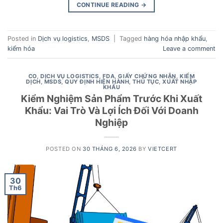
CONTINUE READING
→
Posted in
Dịch vụ logistics
,
MSDS
|
Tagged
hàng hóa nhập khẩu
,
kiểm hóa
Leave a comment
CO
,
DỊCH VỤ LOGISTICS
,
FDA
,
GIẤY CHỨNG NHẬN
,
KIỂM
DỊCH
,
MSDS
,
QUY ĐỊNH HIỆN HÀNH
,
THỦ TỤC
,
XUẤT NHẬP
KHẨU
Kiểm Nghiệm Sản Phẩm Trước Khi Xuất
Khẩu: Vai Trò Và Lợi Ích Đối Với Doanh
Nghiệp
POSTED ON
30 THÁNG 6, 2026
BY
VIETCERT
30
Th6