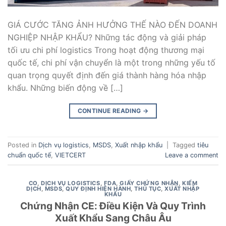
GIÁ CƯỚC TĂNG ẢNH HƯỞNG THẾ NÀO ĐẾN DOANH
NGHIỆP NHẬP KHẨU? Những tác động và giải pháp
tối ưu chi phí logistics Trong hoạt động thương mại
quốc tế, chi phí vận chuyển là một trong những yếu tố
quan trọng quyết định đến giá thành hàng hóa nhập
khẩu. Những biến động về […]
CONTINUE READING
→
Posted in
Dịch vụ logistics
,
MSDS
,
Xuất nhập khẩu
|
Tagged
tiêu
chuẩn quốc tế
,
VIETCERT
Leave a comment
CO
,
DỊCH VỤ LOGISTICS
,
FDA
,
GIẤY CHỨNG NHẬN
,
KIỂM
DỊCH
,
MSDS
,
QUY ĐỊNH HIỆN HÀNH
,
THỦ TỤC
,
XUẤT NHẬP
KHẨU
Chứng Nhận CE: Điều Kiện Và Quy Trình
Xuất Khẩu Sang Châu Âu