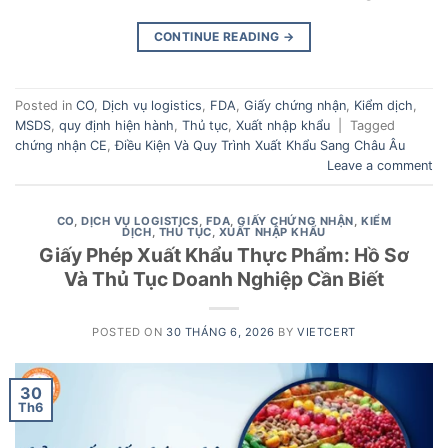
CONTINUE READING
→
Posted in
CO
,
Dịch vụ logistics
,
FDA
,
Giấy chứng nhận
,
Kiểm dịch
,
MSDS
,
quy định hiện hành
,
Thủ tục
,
Xuất nhập khẩu
|
Tagged
chứng nhận CE
,
Điều Kiện Và Quy Trình Xuất Khẩu Sang Châu Âu
Leave a comment
CO
,
DỊCH VỤ LOGISTICS
,
FDA
,
GIẤY CHỨNG NHẬN
,
KIỂM
DỊCH
,
THỦ TỤC
,
XUẤT NHẬP KHẨU
Giấy Phép Xuất Khẩu Thực Phẩm: Hồ Sơ
Và Thủ Tục Doanh Nghiệp Cần Biết
POSTED ON
30 THÁNG 6, 2026
BY
VIETCERT
30
Th6