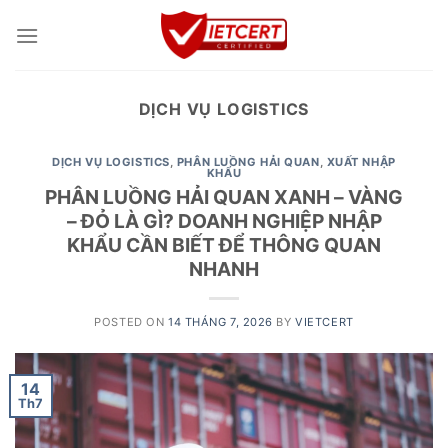
Skip
to
content
DỊCH VỤ LOGISTICS
DỊCH VỤ LOGISTICS
,
PHÂN LUỒNG HẢI QUAN
,
XUẤT NHẬP
KHẨU
PHÂN LUỒNG HẢI QUAN XANH – VÀNG
– ĐỎ LÀ GÌ? DOANH NGHIỆP NHẬP
KHẨU CẦN BIẾT ĐỂ THÔNG QUAN
NHANH
POSTED ON
14 THÁNG 7, 2026
BY
VIETCERT
14
Th7