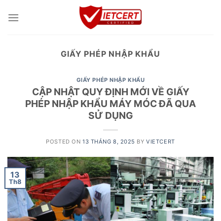
Skip
to
content
GIẤY PHÉP NHẬP KHẨU
GIẤY PHÉP NHẬP KHẨU
CẬP NHẬT QUY ĐỊNH MỚI VỀ GIẤY
PHÉP NHẬP KHẨU MÁY MÓC ĐÃ QUA
SỬ DỤNG
POSTED ON
13 THÁNG 8, 2025
BY
VIETCERT
13
Th8