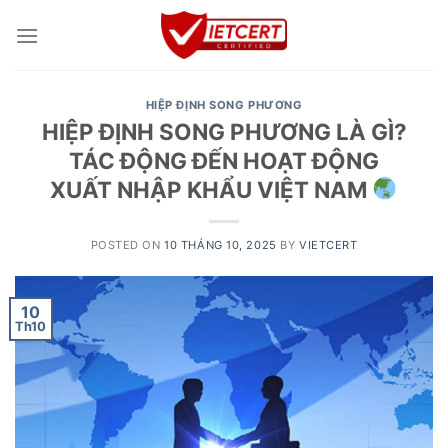
Skip
to
content
HIỆP ĐỊNH SONG PHƯƠNG
HIỆP ĐỊNH SONG PHƯƠNG LÀ GÌ?
TÁC ĐỘNG ĐẾN HOẠT ĐỘNG
XUẤT NHẬP KHẨU VIỆT NAM
POSTED ON
10 THÁNG 10, 2025
BY
VIETCERT
10
Th10