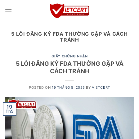
Skip
to
content
5 LỖI ĐĂNG KÝ FDA THƯỜNG GẶP VÀ CÁCH
TRÁNH
GIẤY CHỨNG NHẬN
5 LỖI ĐĂNG KÝ FDA THƯỜNG GẶP VÀ
CÁCH TRÁNH
POSTED ON
19 THÁNG 5, 2025
BY
VIETCERT
19
Th5