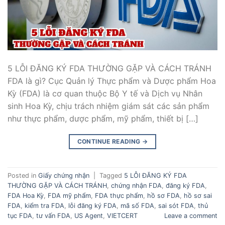
5 LỖI ĐĂNG KÝ FDA THƯỜNG GẶP VÀ CÁCH TRÁNH
FDA là gì? Cục Quản lý Thực phẩm và Dược phẩm Hoa
Kỳ (FDA) là cơ quan thuộc Bộ Y tế và Dịch vụ Nhân
sinh Hoa Kỳ, chịu trách nhiệm giám sát các sản phẩm
như thực phẩm, dược phẩm, mỹ phẩm, thiết bị […]
CONTINUE READING
→
Posted in
Giấy chứng nhận
|
Tagged
5 LỖI ĐĂNG KÝ FDA
THƯỜNG GẶP VÀ CÁCH TRÁNH
,
chứng nhận FDA
,
đăng ký FDA
,
FDA Hoa Kỳ
,
FDA mỹ phẩm
,
FDA thực phẩm
,
hồ sơ FDA
,
hồ sơ sai
FDA
,
kiểm tra FDA
,
lỗi đăng ký FDA
,
mã số FDA
,
sai sót FDA
,
thủ
tục FDA
,
tư vấn FDA
,
US Agent
,
VIETCERT
Leave a comment