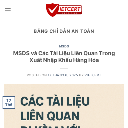
Skip
to
content
BẢNG CHỈ DẪN AN TOÀN
MSDS
MSDS và Các Tài Liệu Liên Quan Trong
Xuất Nhập Khẩu Hàng Hóa
POSTED ON
17 THÁNG 6, 2025
BY
VIETCERT
17
Th6