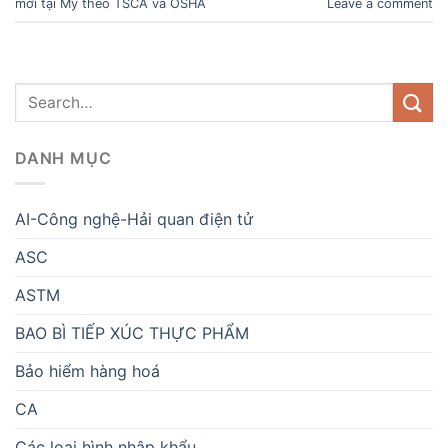
mới tại Mỹ theo TSCA và OSHA
Leave a comment
DANH MỤC
AI-Công nghệ-Hải quan điện tử
ASC
ASTM
BAO BÌ TIẾP XÚC THỰC PHẨM
Bảo hiểm hàng hoá
CA
Các loại hình nhập khẩu