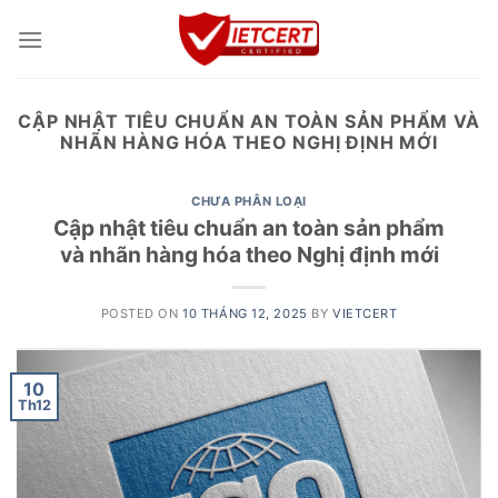
Skip
to
content
CẬP NHẬT TIÊU CHUẨN AN TOÀN SẢN PHẨM VÀ
NHÃN HÀNG HÓA THEO NGHỊ ĐỊNH MỚI
CHƯA PHÂN LOẠI
Cập nhật tiêu chuẩn an toàn sản phẩm
và nhãn hàng hóa theo Nghị định mới
POSTED ON
10 THÁNG 12, 2025
BY
VIETCERT
10
Th12