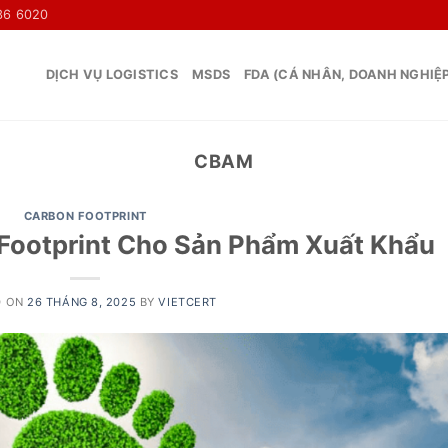
36 6020
DỊCH VỤ LOGISTICS
MSDS
FDA (CÁ NHÂN, DOANH NGHIỆ
CBAM
CARBON FOOTPRINT
Footprint Cho Sản Phẩm Xuất Khẩu
D ON
26 THÁNG 8, 2025
BY
VIETCERT