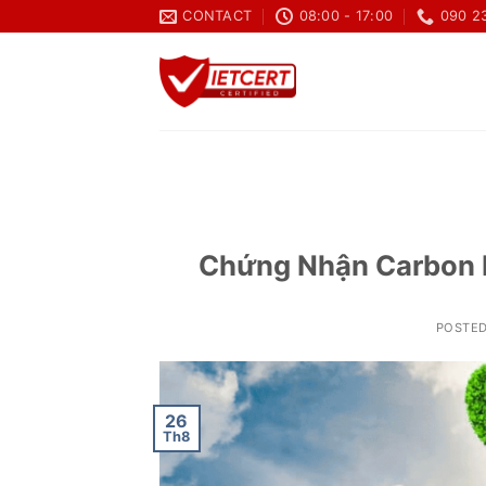
Skip
CONTACT
08:00 - 17:00
090 2
to
content
Chứng Nhận Carbon 
POSTE
26
Th8