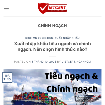
Skip
to
content
CHÍNH NGẠCH
DỊCH VỤ LOGISTICS
,
XUẤT NHẬP KHẨU
Xuất nhập khẩu tiểu ngạch và chính
ngạch. Nên chọn hình thức nào?
POSTED ON
5 THÁNG 10, 2023
BY
VIETCERT_NGANHCM
05
Th10