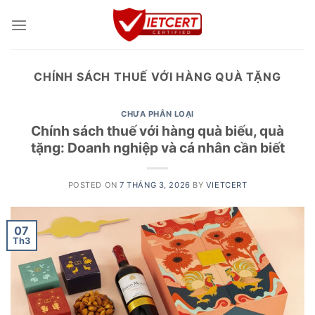
Skip
to
content
CHÍNH SÁCH THUẾ VỚI HÀNG QUÀ TẶNG
CHƯA PHÂN LOẠI
Chính sách thuế với hàng quà biếu, quà
tặng: Doanh nghiệp và cá nhân cần biết
POSTED ON
7 THÁNG 3, 2026
BY
VIETCERT
07
Th3