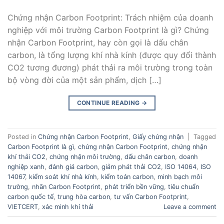
Chứng nhận Carbon Footprint: Trách nhiệm của doanh
nghiệp với môi trường Carbon Footprint là gì? Chứng
nhận Carbon Footprint, hay còn gọi là dấu chân
carbon, là tổng lượng khí nhà kính (được quy đổi thành
CO2 tương đương) phát thải ra môi trường trong toàn
bộ vòng đời của một sản phẩm, dịch […]
CONTINUE READING
→
Posted in
Chứng nhận Carbon Footprint
,
Giấy chứng nhận
|
Tagged
Carbon Footprint là gì
,
chứng nhận Carbon Footprint
,
chứng nhận
khí thải CO2
,
chứng nhận môi trường
,
dấu chân carbon
,
doanh
nghiệp xanh
,
đánh giá carbon
,
giảm phát thải CO2
,
ISO 14064
,
ISO
14067
,
kiểm soát khí nhà kính
,
kiểm toán carbon
,
minh bạch môi
trường
,
nhãn Carbon Footprint
,
phát triển bền vững
,
tiêu chuẩn
carbon quốc tế
,
trung hòa carbon
,
tư vấn Carbon Footprint
,
VIETCERT
,
xác minh khí thải
Leave a comment