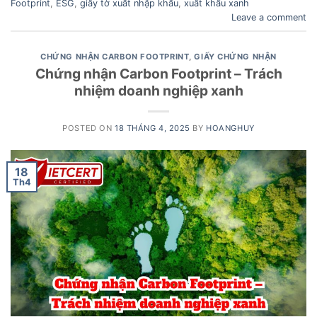
Footprint
,
ESG
,
giấy tờ xuất nhập khẩu
,
xuất khẩu xanh
Leave a comment
CHỨNG NHẬN CARBON FOOTPRINT
,
GIẤY CHỨNG NHẬN
Chứng nhận Carbon Footprint – Trách
nhiệm doanh nghiệp xanh
POSTED ON
18 THÁNG 4, 2025
BY
HOANGHUY
18
Th4