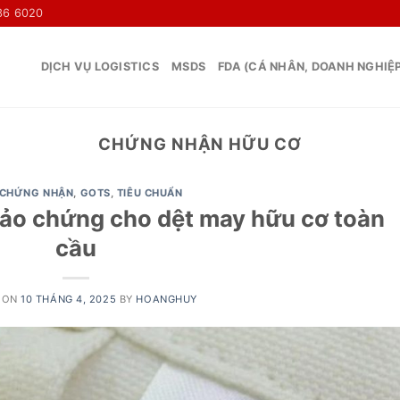
36 6020
DỊCH VỤ LOGISTICS
MSDS
FDA (CÁ NHÂN, DOANH NGHIỆ
CHỨNG NHẬN HỮU CƠ
 CHỨNG NHẬN
,
GOTS
,
TIÊU CHUẨN
ảo chứng cho dệt may hữu cơ toàn
cầu
 ON
10 THÁNG 4, 2025
BY
HOANGHUY