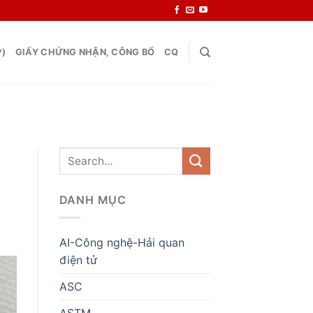
P)
GIẤY CHỨNG NHẬN, CÔNG BỐ
CQ
DANH MỤC
AI-Công nghệ-Hải quan
điện tử
ASC
ASTM