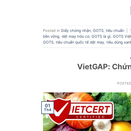
Posted in
Giấy chứng nhận
,
GOTS
,
tiêu chuẩn
|
bền vững
,
dệt may hữu cơ
,
GOTS là gì
,
GOTS Việ
GOTS
,
tiêu chuẩn quốc tế dệt may
,
tiêu dùng xan
VietGAP: Chứn
POSTE
01
Th4