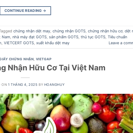
CONTINUE READING
→
Tagged
chứng nhận dệt may
,
chứng nhận GOTS
,
chứng nhận hữu cơ
,
dệt 
t Nam
,
nhà máy đạt GOTS
,
sản phẩm GOTS
,
thủ tục GOTS
,
Tiêu chuẩn
h
,
VIETCERT GOTS
,
xuất khẩu dệt may
Leave a com
GIẤY CHỨNG NHẬN
,
VIETGAP
g Nhận Hữu Cơ Tại Việt Nam
D ON
1 THÁNG 4, 2025
BY
HOANGHUY