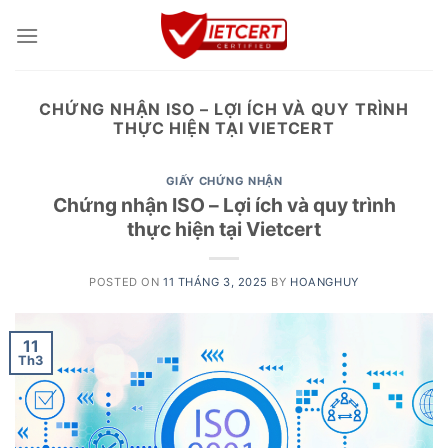
Skip
to
content
CHỨNG NHẬN ISO – LỢI ÍCH VÀ QUY TRÌNH
THỰC HIỆN TẠI VIETCERT
GIẤY CHỨNG NHẬN
Chứng nhận ISO – Lợi ích và quy trình
thực hiện tại Vietcert
POSTED ON
11 THÁNG 3, 2025
BY
HOANGHUY
11
Th3