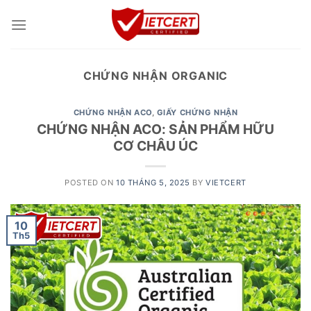
Skip
to
content
CHỨNG NHẬN ORGANIC
CHỨNG NHẬN ACO
,
GIẤY CHỨNG NHẬN
CHỨNG NHẬN ACO: SẢN PHẨM HỮU
CƠ CHÂU ÚC
POSTED ON
10 THÁNG 5, 2025
BY
VIETCERT
10
Th5