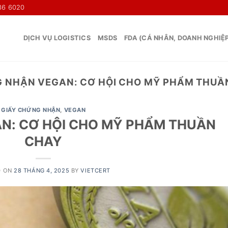
36 6020
DỊCH VỤ LOGISTICS
MSDS
FDA (CÁ NHÂN, DOANH NGHIỆ
 NHẬN VEGAN: CƠ HỘI CHO MỸ PHẨM THUẦ
GIẤY CHỨNG NHẬN
,
VEGAN
N: CƠ HỘI CHO MỸ PHẨM THUẦN
CHAY
D ON
28 THÁNG 4, 2025
BY
VIETCERT