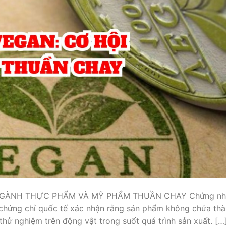
GÀNH THỰC PHẨM VÀ MỸ PHẨM THUẦN CHAY Chứng nh
 chứng chỉ quốc tế xác nhận rằng sản phẩm không chứa th
ử nghiệm trên động vật trong suốt quá trình sản xuất. […