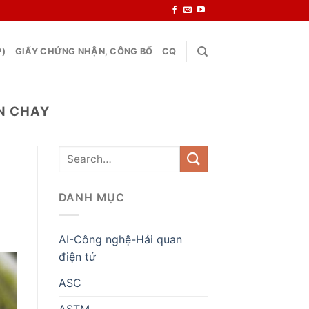
P)
GIẤY CHỨNG NHẬN, CÔNG BỐ
CQ
N CHAY
DANH MỤC
AI-Công nghệ-Hải quan
điện tử
ASC
ASTM