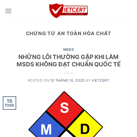
Skip
to
content
CHỨNG TỪ AN TOÀN HÓA CHẤT
MSDS
NHỮNG LỖI THƯỜNG GẶP KHI LÀM
MSDS KHÔNG ĐẠT CHUẨN QUỐC TẾ
POSTED ON
15 THÁNG 10, 2025
BY
VIETCERT
15
Th10