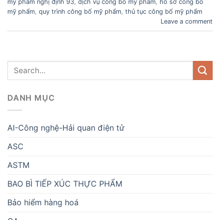
mỹ phẩm nghị định 93
,
dịch vụ công bố mỹ phẩm
,
hồ sơ công bố
mỹ phẩm
,
quy trình công bố mỹ phẩm
,
thủ tục công bố mỹ phẩm
Leave a comment
DANH MỤC
AI-Công nghệ-Hải quan điện tử
ASC
ASTM
BAO BÌ TIẾP XÚC THỰC PHẨM
Bảo hiểm hàng hoá