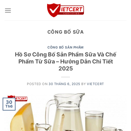
Skip
to
content
CÔNG BỐ SỮA
CÔNG BỐ SẢN PHẨM
Hồ Sơ Công Bố Sản Phẩm Sữa Và Chế
Phẩm Từ Sữa – Hướng Dẫn Chi Tiết
2025
POSTED ON
30 THÁNG 6, 2025
BY
VIETCERT
30
Th6