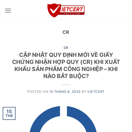
Skip
to
content
CR
CR
CẬP NHẬT QUY ĐỊNH MỚI VỀ GIẤY
CHỨNG NHẬN HỢP QUY (CR) KHI XUẤT
KHẨU SẢN PHẨM CÔNG NGHIỆP – KHI
NÀO BẮT BUỘC?
POSTED ON
15 THÁNG 8, 2025
BY
VIETCERT
15
Th8