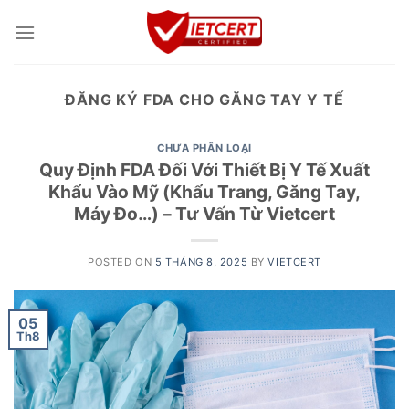
Skip
to
content
ĐĂNG KÝ FDA CHO GĂNG TAY Y TẾ
CHƯA PHÂN LOẠI
Quy Định FDA Đối Với Thiết Bị Y Tế Xuất
Khẩu Vào Mỹ (Khẩu Trang, Găng Tay,
Máy Đo…) – Tư Vấn Từ Vietcert
POSTED ON
5 THÁNG 8, 2025
BY
VIETCERT
05
Th8