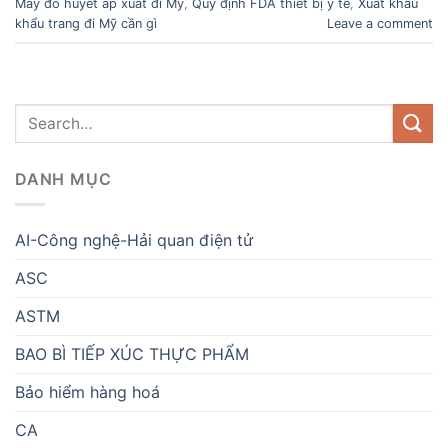
Máy đo huyết áp xuất đi Mỹ
,
Quy định FDA thiết bị y tế
,
Xuất khẩu
khẩu trang đi Mỹ cần gì
Leave a comment
DANH MỤC
AI-Công nghệ-Hải quan điện tử
ASC
ASTM
BAO BÌ TIẾP XÚC THỰC PHẨM
Bảo hiểm hàng hoá
CA