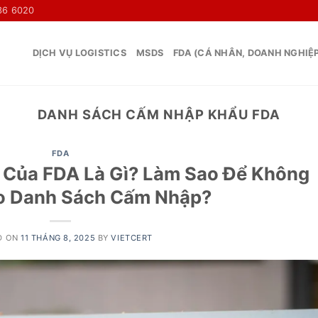
36 6020
DỊCH VỤ LOGISTICS
MSDS
FDA (CÁ NHÂN, DOANH NGHIỆ
DANH SÁCH CẤM NHẬP KHẨU FDA
FDA
” Của FDA Là Gì? Làm Sao Để Không
ào Danh Sách Cấm Nhập?
D ON
11 THÁNG 8, 2025
BY
VIETCERT