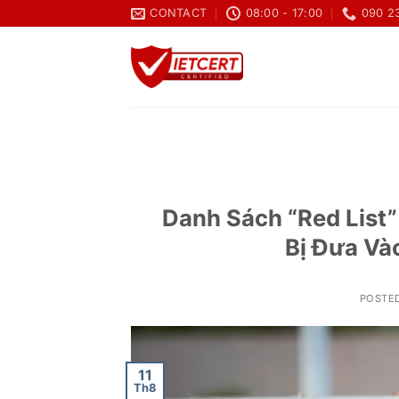
Skip
CONTACT
08:00 - 17:00
090 2
to
content
Danh Sách “Red List
Bị Đưa V
POSTE
11
Th8