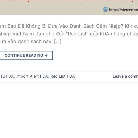
Làm Sao Để Không Bị Đưa Vào Danh Sách Cấm Nhập? Khi x
ghiệp Việt Nam đã nghe đến “Red List” của FDA nhưng chư
đưa vào danh sách này. […]
CONTINUE READING
→
hẩu FDA
,
Import Alert FDA
,
Red List FDA
Leave a com