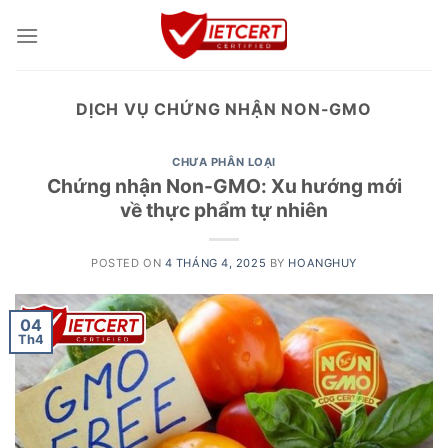
Skip
to
content
DỊCH VỤ CHỨNG NHẬN NON-GMO
CHƯA PHÂN LOẠI
Chứng nhận Non-GMO: Xu hướng mới
về thực phẩm tự nhiên
POSTED ON
4 THÁNG 4, 2025
BY
HOANGHUY
04
Th4