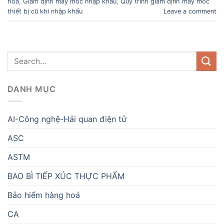
hoá
,
Giám định máy móc nhập khẩu
,
Quy trình giám định máy móc
thiết bị cũ khi nhập khẩu
Leave a comment
DANH MỤC
AI-Công nghệ-Hải quan điện tử
ASC
ASTM
BAO BÌ TIẾP XÚC THỰC PHẨM
Bảo hiểm hàng hoá
CA