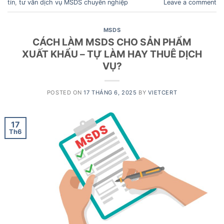
tín
,
tư vấn dịch vụ MSDS chuyên nghiệp
Leave a comment
MSDS
CÁCH LÀM MSDS CHO SẢN PHẨM
XUẤT KHẨU – TỰ LÀM HAY THUÊ DỊCH
VỤ?
POSTED ON
17 THÁNG 6, 2025
BY
VIETCERT
17
Th6