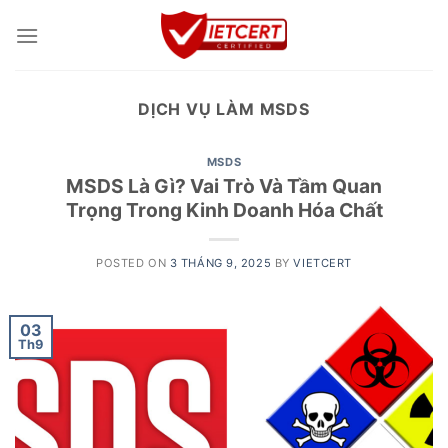
Skip
to
content
DỊCH VỤ LÀM MSDS
MSDS
MSDS Là Gì? Vai Trò Và Tầm Quan
Trọng Trong Kinh Doanh Hóa Chất
POSTED ON
3 THÁNG 9, 2025
BY
VIETCERT
03
Th9