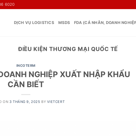
36 6020
DỊCH VỤ LOGISTICS
MSDS
FDA (CÁ NHÂN, DOANH NGHIỆ
ĐIỀU KIỆN THƯƠNG MẠI QUỐC TẾ
INCOTERM
 DOANH NGHIỆP XUẤT NHẬP KHẨU
CẦN BIẾT
D ON
3 THÁNG 9, 2025
BY
VIETCERT