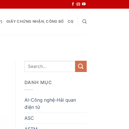
P)
GIẤY CHỨNG NHẬN, CÔNG BỐ
CQ
DANH MỤC
AI-Công nghệ-Hải quan
điện tử
ASC
ASTM