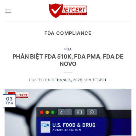
Skip
to
content
FDA COMPLIANCE
FDA
PHÂN BIỆT FDA 510K, FDA PMA, FDA DE
NOVO
POSTED ON
3 THÁNG 6, 2025
BY
VIETCERT
03
Th6