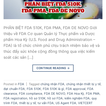
PHÂN BIỆT FDA 510K, FDA PMA, FDA DE NOVO Giới
thiệu về FDA Cơ quan Quản lý Thực phẩm và Dược
phẩm Hoa Kỳ (U.S. Food and Drug Administration –
FDA) là tổ chức chính phủ chịu trách nhiệm bảo vệ và
thúc đẩy sức khỏe cộng đồng thông qua việc kiểm
soát các sản […]
CONTINUE READING
→
Posted in
FDA
|
Tagged
chứng nhận FDA
,
chứng nhận thiết bị y tế
,
đạt chuẩn FDA
,
FDA 510K
,
FDA 510K là gì
,
FDA approval
,
FDA
clearance
,
FDA compliance
,
FDA DE NOVO
,
FDA Hoa Kỳ
,
FDA PMA
,
FDA registration
,
hồ sơ 510K
,
hồ sơ FDA
,
kiểm nghiệm FDA
,
quy
trình FDA
,
thiết bị y tế
,
tư vấn FDA
,
US Agent FDA
,
VIETCERT