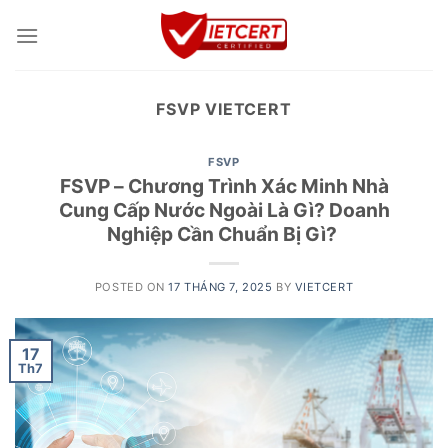
Skip
to
content
FSVP VIETCERT
FSVP
FSVP – Chương Trình Xác Minh Nhà
Cung Cấp Nước Ngoài Là Gì? Doanh
Nghiệp Cần Chuẩn Bị Gì?
POSTED ON
17 THÁNG 7, 2025
BY
VIETCERT
17
Th7