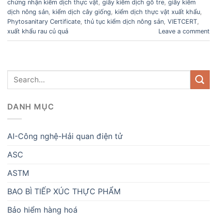
chứng nhận kiểm dịch thực vật
,
giấy kiểm dịch gỗ tre
,
giấy kiểm
dịch nông sản
,
kiểm dịch cây giống
,
kiểm dịch thực vật xuất khẩu
,
Phytosanitary Certificate
,
thủ tục kiểm dịch nông sản
,
VIETCERT
,
xuất khẩu rau củ quả
Leave a comment
DANH MỤC
AI-Công nghệ-Hải quan điện tử
ASC
ASTM
BAO BÌ TIẾP XÚC THỰC PHẨM
Bảo hiểm hàng hoá