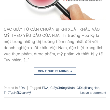
CÁC GIẤY TỜ CẦN CHUẨN BỊ KHI XUẤT KHẨU VÀO
MỸ THEO YÊU CẦU CỦA FDA Thị trường Hoa Kỳ là
một trong những thị trường tiềm năng nhất đối với
doanh nghiệp xuất khẩu Việt Nam, đặc biệt trong lĩnh
vực thực phẩm, dược phẩm, mỹ phẩm và thiết bị y tế.
Tuy nhiên, […]
CONTINUE READING
→
Posted in
FDA
|
Tagged
FDA
,
GiấyChứngNhận
,
GiữLạiHàngHóa
,
ThủTụcHảiQuanMỹ
Leave a comment