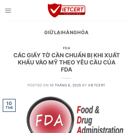
Skip
to
content
GIỮLẠIHÀNGHÓA
FDA
CÁC GIẤY TỜ CẦN CHUẨN BỊ KHI XUẤT
KHẨU VÀO MỸ THEO YÊU CẦU CỦA
FDA
POSTED ON
10 THÁNG 6, 2025
BY
VIETCERT
10
Th6