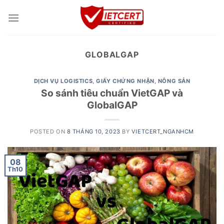
Skip
to
content
GLOBALGAP
DỊCH VỤ LOGISTICS
,
GIẤY CHỨNG NHẬN
,
NÔNG SẢN
So sánh tiêu chuẩn VietGAP và
GlobalGAP
POSTED ON
8 THÁNG 10, 2023
BY
VIETCERT_NGANHCM
08
Th10