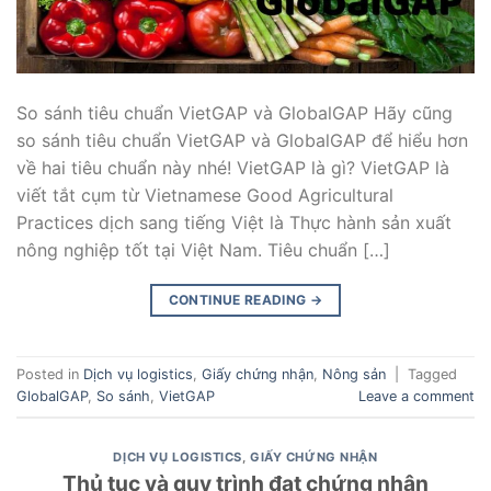
So sánh tiêu chuẩn VietGAP và GlobalGAP Hãy cũng
so sánh tiêu chuẩn VietGAP và GlobalGAP để hiểu hơn
về hai tiêu chuẩn này nhé! VietGAP là gì? VietGAP là
viết tắt cụm từ Vietnamese Good Agricultural
Practices dịch sang tiếng Việt là Thực hành sản xuất
nông nghiệp tốt tại Việt Nam. Tiêu chuẩn […]
CONTINUE READING
→
Posted in
Dịch vụ logistics
,
Giấy chứng nhận
,
Nông sản
|
Tagged
GlobalGAP
,
So sánh
,
VietGAP
Leave a comment
DỊCH VỤ LOGISTICS
,
GIẤY CHỨNG NHẬN
Thủ tục và quy trình đạt chứng nhận