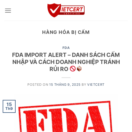
Skip
to
content
HÀNG HÓA BỊ CẤM
FDA
FDA IMPORT ALERT – DANH SÁCH CẤM
NHẬP VÀ CÁCH DOANH NGHIỆP TRÁNH
RỦI RO
POSTED ON
15 THÁNG 9, 2025
BY
VIETCERT
15
Th9