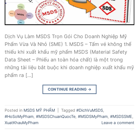
Dịch Vụ Làm MSDS Trọn Gói Cho Doanh Nghiệp Mỹ
Phẩm Vừa Và Nhỏ (SME) 1. MSDS – Tấm vé không thể
thiếu khi xuất khẩu mỹ phẩm MSDS (Material Safety
Data Sheet – Phiếu an toàn hóa chất) là một trong
những tài liệu bắt buộc khi doanh nghiệp xuất khẩu mỹ
phẩm ra […]
CONTINUE READING
→
Posted in
MSDS MỸ PHẨM
|
Tagged
#DichVuMSDS
,
#HoSoMyPham
,
#MSDSChuanQuocTe
,
#MSDSMyPham
,
#MSDSSME
,
XuatKhauMyPham
Leave a comment