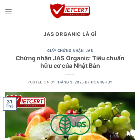
Skip
to
content
JAS ORGANIC LÀ GÌ
GIẤY CHỨNG NHẬN
,
JAS
Chứng nhận JAS Organic: Tiêu chuẩn
hữu cơ của Nhật Bản
POSTED ON
31 THÁNG 3, 2025
BY
HOANGHUY
31
Th3