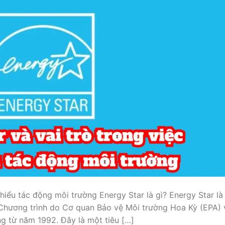
thiểu tác động môi trường Energy Star là gì? Energy Star là
Chương trình do Cơ quan Bảo vệ Môi trường Hoa Kỳ (EPA) 
 từ năm 1992. Đây là một tiêu […]