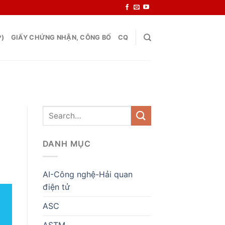
P)
GIẤY CHỨNG NHẬN, CÔNG BỐ
CQ
DANH MỤC
AI-Công nghệ-Hải quan
điện tử
ASC
ASTM