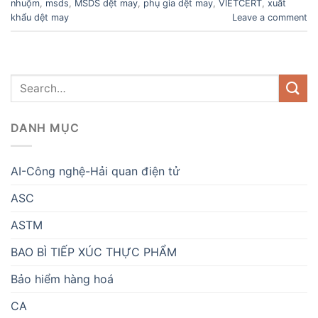
nhuộm
,
msds
,
MSDS dệt may
,
phụ gia dệt may
,
VIETCERT
,
xuất
khẩu dệt may
Leave a comment
DANH MỤC
AI-Công nghệ-Hải quan điện tử
ASC
ASTM
BAO BÌ TIẾP XÚC THỰC PHẨM
Bảo hiểm hàng hoá
CA