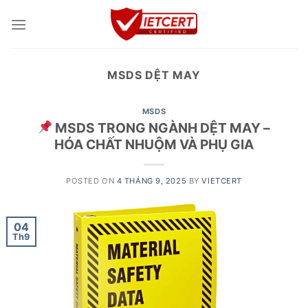
Skip
to
content
MSDS DỆT MAY
MSDS
MSDS TRONG NGÀNH DỆT MAY –
HÓA CHẤT NHUỘM VÀ PHỤ GIA
POSTED ON
4 THÁNG 9, 2025
BY
VIETCERT
04
Th9