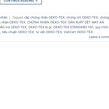
CONTINUE READING
→
 nhận
|
Tagged
cấp chứng nhận OEKO-TEX
,
chứng chỉ OEKO-TEX
,
chứng
g nhận OEKO-TEX
,
CHỨNG NHẬN OEKO-TEX: SẢN XUẤT DỆT MAY AN
iểm tra OEKO-TEX
,
OEKO-TEX là gì
,
OEKO-TEX STANDARD 100
,
quy trình
,
tiêu chuẩn OEKO-TEX
,
tư vấn OEKO-TEX
,
VietCert OEKO-TEX
Leave a com