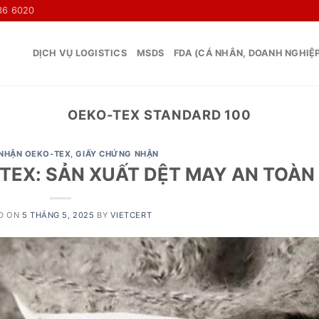
36 6020
DỊCH VỤ LOGISTICS
MSDS
FDA (CÁ NHÂN, DOANH NGHIỆ
OEKO-TEX STANDARD 100
NHẬN OEKO-TEX
,
GIẤY CHỨNG NHẬN
EX: SẢN XUẤT DỆT MAY AN TOÀN
D ON
5 THÁNG 5, 2025
BY
VIETCERT