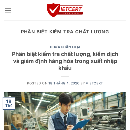
Skip
to
content
PHÂN BIỆT KIỂM TRA CHẤT LƯỢNG
CHƯA PHÂN LOẠI
Phân biệt kiểm tra chất lượng, kiểm dịch
và giám định hàng hóa trong xuất nhập
khẩu
POSTED ON
18 THÁNG 4, 2026
BY
VIETCERT
18
Th4