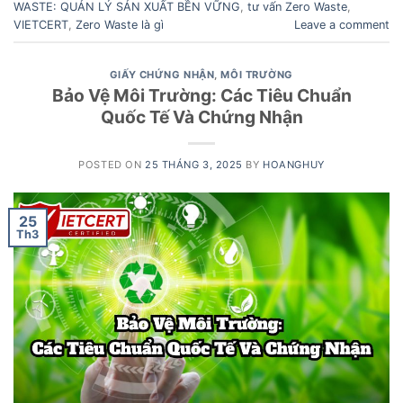
WASTE: QUẢN LÝ SẢN XUẤT BỀN VỮNG
,
tư vấn Zero Waste
,
VIETCERT
,
Zero Waste là gì
Leave a comment
GIẤY CHỨNG NHẬN
,
MÔI TRƯỜNG
Bảo Vệ Môi Trường: Các Tiêu Chuẩn
Quốc Tế Và Chứng Nhận
POSTED ON
25 THÁNG 3, 2025
BY
HOANGHUY
25
Th3