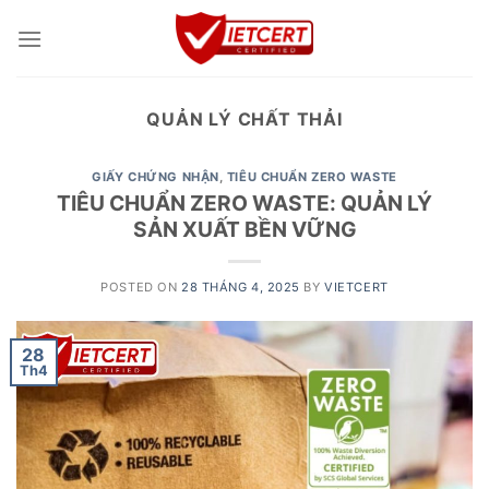
Skip
to
content
QUẢN LÝ CHẤT THẢI
GIẤY CHỨNG NHẬN
,
TIÊU CHUẨN ZERO WASTE
TIÊU CHUẨN ZERO WASTE: QUẢN LÝ
SẢN XUẤT BỀN VỮNG
POSTED ON
28 THÁNG 4, 2025
BY
VIETCERT
28
Th4