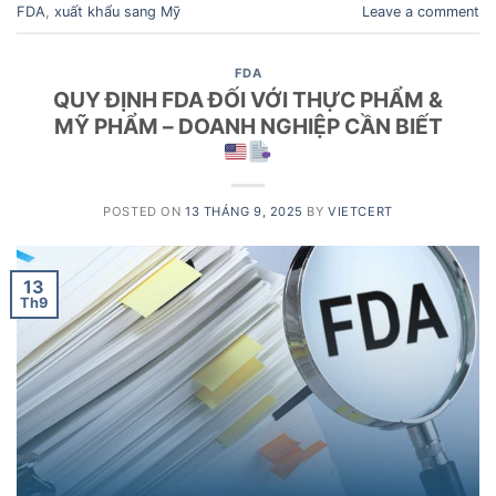
FDA
,
xuất khẩu sang Mỹ
Leave a comment
FDA
QUY ĐỊNH FDA ĐỐI VỚI THỰC PHẨM &
MỸ PHẨM – DOANH NGHIỆP CẦN BIẾT
POSTED ON
13 THÁNG 9, 2025
BY
VIETCERT
13
Th9