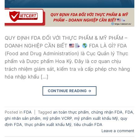
QUY ĐỊNH FDA ĐỐI VỚI THỰC PHẨM & MỸ PHẨM –
DOANH NGHIỆP CẦN BIẾT
FDA LÀ GÌ? FDA
(Food and Drug Administration) là Cục Quản lý Thực
phẩm và Dược phẩm Hoa Kỳ. Đây là cơ quan chịu
trách nhiệm giám sát, kiểm tra và cấp phép cho hàng
hóa nhập khẩu […]
CONTINUE READING
→
Posted in
FDA
|
Tagged
an toàn thực phẩm
,
chứng nhận FDA
,
FDA
,
ghi nhãn sản phẩm
,
mỹ phẩm VCRP
,
mỹ phẩm xuất khẩu Mỹ
,
quy
định FDA
,
thực phẩm xuất khẩu Mỹ
,
tiêu chuẩn FDA
Leave a comment