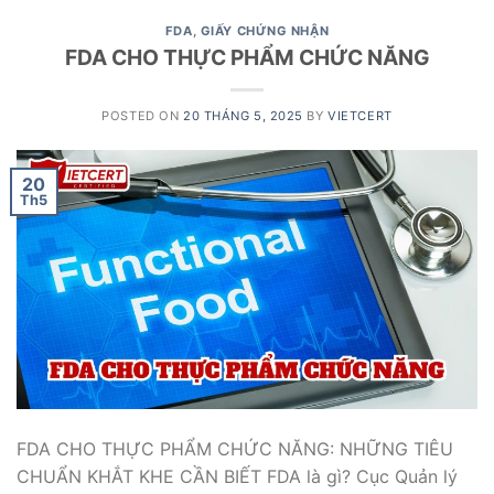
FDA
,
GIẤY CHỨNG NHẬN
FDA CHO THỰC PHẨM CHỨC NĂNG
POSTED ON
20 THÁNG 5, 2025
BY
VIETCERT
20
Th5
FDA CHO THỰC PHẨM CHỨC NĂNG: NHỮNG TIÊU
CHUẨN KHẮT KHE CẦN BIẾT FDA là gì? Cục Quản lý