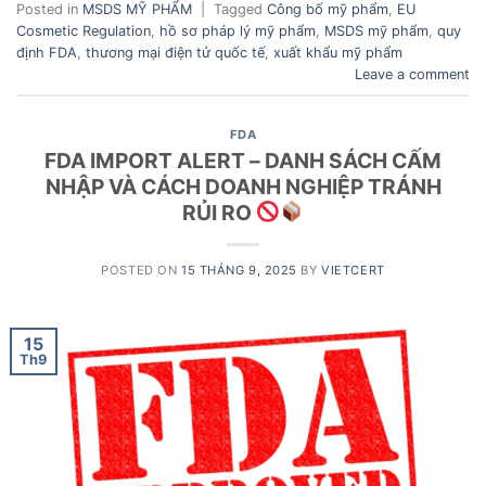
Posted in
MSDS MỸ PHẨM
|
Tagged
Công bố mỹ phẩm
,
EU
Cosmetic Regulation
,
hồ sơ pháp lý mỹ phẩm
,
MSDS mỹ phẩm
,
quy
định FDA
,
thương mại điện tử quốc tế
,
xuất khẩu mỹ phẩm
Leave a comment
FDA
FDA IMPORT ALERT – DANH SÁCH CẤM
NHẬP VÀ CÁCH DOANH NGHIỆP TRÁNH
RỦI RO
POSTED ON
15 THÁNG 9, 2025
BY
VIETCERT
15
Th9