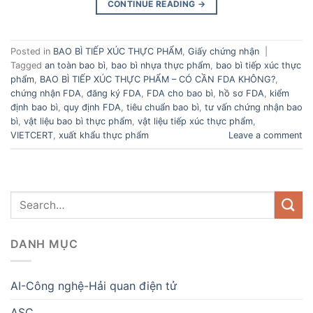
CONTINUE READING
→
Posted in
BAO BÌ TIẾP XÚC THỰC PHẨM
,
Giấy chứng nhận
|
Tagged
an toàn bao bì
,
bao bì nhựa thực phẩm
,
bao bì tiếp xúc thực
phẩm
,
BAO BÌ TIẾP XÚC THỰC PHẨM – CÓ CẦN FDA KHÔNG?
,
chứng nhận FDA
,
đăng ký FDA
,
FDA cho bao bì
,
hồ sơ FDA
,
kiểm
định bao bì
,
quy định FDA
,
tiêu chuẩn bao bì
,
tư vấn chứng nhận bao
bì
,
vật liệu bao bì thực phẩm
,
vật liệu tiếp xúc thực phẩm
,
VIETCERT
,
xuất khẩu thực phẩm
Leave a comment
DANH MỤC
AI-Công nghệ-Hải quan điện tử
ASC