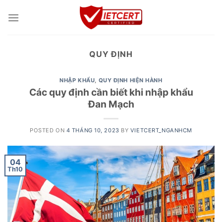
Skip
to
content
QUY ĐỊNH
NHẬP KHẨU
,
QUY ĐỊNH HIỆN HÀNH
Các quy định cần biết khi nhập khẩu
Đan Mạch
POSTED ON
4 THÁNG 10, 2023
BY
VIETCERT_NGANHCM
04
Th10