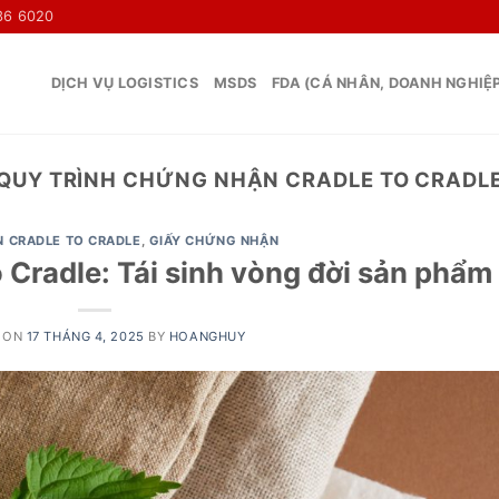
36 6020
DỊCH VỤ LOGISTICS
MSDS
FDA (CÁ NHÂN, DOANH NGHIỆ
QUY TRÌNH CHỨNG NHẬN CRADLE TO CRADL
 CRADLE TO CRADLE
,
GIẤY CHỨNG NHẬN
 Cradle: Tái sinh vòng đời sản phẩm
 ON
17 THÁNG 4, 2025
BY
HOANGHUY