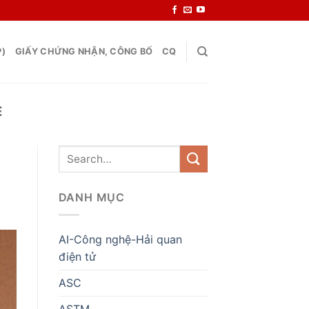
P)
GIẤY CHỨNG NHẬN, CÔNG BỐ
CQ
E
DANH MỤC
AI-Công nghệ-Hải quan
điện tử
ASC
ASTM