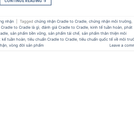
CONTINUE READING
→
ng nhận
|
Tagged
chứng nhận Cradle to Cradle
,
chứng nhận môi trường
,
,
Cradle to Cradle là gì
,
đánh giá Cradle to Cradle
,
kinh tế tuần hoàn
,
phát
radle
,
sản phẩm bền vững
,
sản phẩm tái chế
,
sản phẩm thân thiện môi
t kế tuần hoàn
,
tiêu chuẩn Cradle to Cradle
,
tiêu chuẩn quốc tế về môi trư
nhận
,
vòng đời sản phẩm
Leave a com