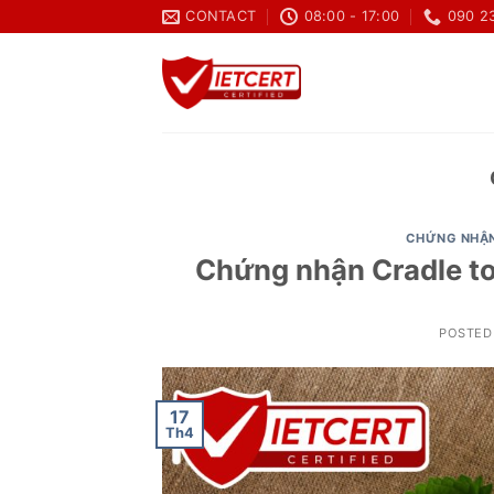
Skip
CONTACT
08:00 - 17:00
090 2
to
content
CHỨNG NHẬN
Chứng nhận Cradle to
POSTED
17
Th4