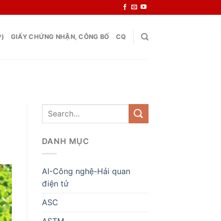
P)
GIẤY CHỨNG NHẬN, CÔNG BỐ
CQ
DANH MỤC
AI-Công nghệ-Hải quan
điện tử
ASC
ASTM