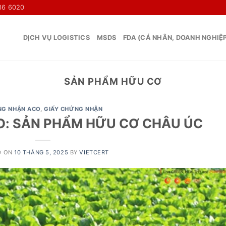
36 6020
DỊCH VỤ LOGISTICS
MSDS
FDA (CÁ NHÂN, DOANH NGHIỆ
SẢN PHẨM HỮU CƠ
G NHẬN ACO
,
GIẤY CHỨNG NHẬN
: SẢN PHẨM HỮU CƠ CHÂU ÚC
D ON
10 THÁNG 5, 2025
BY
VIETCERT