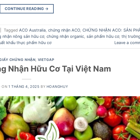
CONTINUE READING
→
|
Tagged
ACO Australia
,
chứng nhận ACO
,
CHỨNG NHẬN ACO: SẢN PH
 nhận nông sản hữu cơ
,
chứng nhận organic
,
sản phẩm hữu cơ
,
thị trườn
uất khẩu thực phẩm hữu cơ
Leave a com
GIẤY CHỨNG NHẬN
,
VIETGAP
g Nhận Hữu Cơ Tại Việt Nam
D ON
1 THÁNG 4, 2025
BY
HOANGHUY