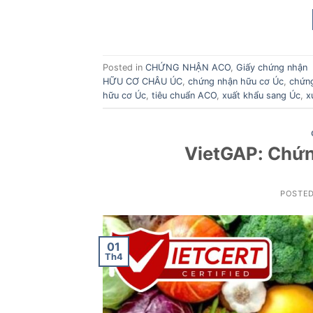
Posted in
CHỨNG NHẬN ACO
,
Giấy chứng nhận
HỮU CƠ CHÂU ÚC
,
chứng nhận hữu cơ Úc
,
chứng
hữu cơ Úc
,
tiêu chuẩn ACO
,
xuất khẩu sang Úc
,
x
VietGAP: Chứn
POSTE
01
Th4