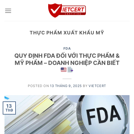
Skip
to
content
THỰC PHẨM XUẤT KHẨU MỸ
FDA
QUY ĐỊNH FDA ĐỐI VỚI THỰC PHẨM &
MỸ PHẨM – DOANH NGHIỆP CẦN BIẾT
POSTED ON
13 THÁNG 9, 2025
BY
VIETCERT
13
Th9