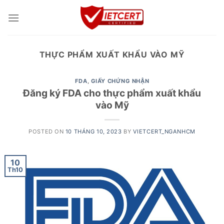
Skip
to
content
THỰC PHẨM XUẤT KHẨU VÀO MỸ
FDA
,
GIẤY CHỨNG NHẬN
Đăng ký FDA cho thực phẩm xuất khẩu
vào Mỹ
POSTED ON
10 THÁNG 10, 2023
BY
VIETCERT_NGANHCM
10
Th10