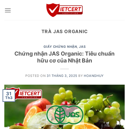
Skip
to
content
TRÀ JAS ORGANIC
GIẤY CHỨNG NHẬN
,
JAS
Chứng nhận JAS Organic: Tiêu chuẩn
hữu cơ của Nhật Bản
POSTED ON
31 THÁNG 3, 2025
BY
HOANGHUY
31
Th3