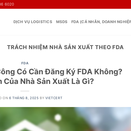
36 6020
DỊCH VỤ LOGISTICS
MSDS
FDA (CÁ NHÂN, DOANH NGHIỆ
TRÁCH NHIỆM NHÀ SẢN XUẤT THEO FDA
FDA
Công Có Cần Đăng Ký FDA Không?
 Của Nhà Sản Xuất Là Gì?
D ON
6 THÁNG 8, 2025
BY
VIETCERT