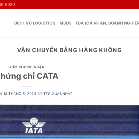
36 6020
DỊCH VỤ LOGISTICS
MSDS
FDA (CÁ NHÂN, DOANH NGHIỆ
VẬN CHUYỂN BẰNG HÀNG KHÔNG
GIẤY CHỨNG NHẬN
hứng chỉ CATA
ON
13 THÁNG 5, 2024
BY
TTS_XUANNHAT