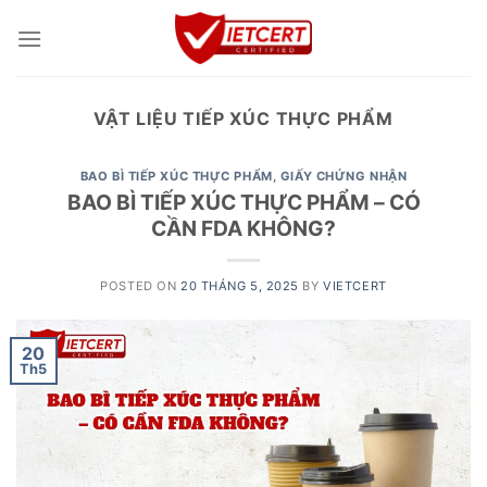
Skip
to
content
VẬT LIỆU TIẾP XÚC THỰC PHẨM
BAO BÌ TIẾP XÚC THỰC PHẨM
,
GIẤY CHỨNG NHẬN
BAO BÌ TIẾP XÚC THỰC PHẨM – CÓ
CẦN FDA KHÔNG?
POSTED ON
20 THÁNG 5, 2025
BY
VIETCERT
20
Th5