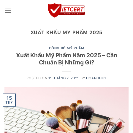
Skip
to
content
XUẤT KHẨU MỸ PHẨM 2025
CÔNG BỐ MỸ PHẨM
Xuất Khẩu Mỹ Phẩm Năm 2025 – Cần
Chuẩn Bị Những Gì?
POSTED ON
15 THÁNG 7, 2025
BY
HOANGHUY
15
Th7